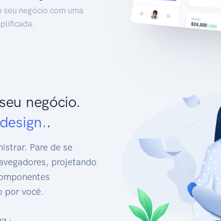
o seu negócio com uma
plificada.
seu negócio.
design.
.
strar. Pare de se
avegadores, projetando
componentes
o por você.