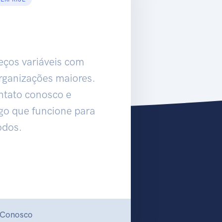
os variáveis ​​com
rganizações maiores.
ntato conosco e
go que funcione para
odos.
 Conosco