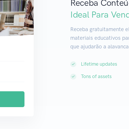
Receba Conteú
Ideal Para
Ven
|
Receba gratuitamente e
materiais educativos pa
que ajudarão a alavanca
Lifetime updates
Tons of assets