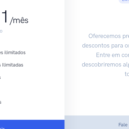
91
/mês
io
Oferecemos preç
descontos para o
s ilimitados
Entre em co
descobriremos al
 Ilimitadas
t
s
s
Fale