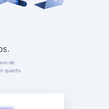
os.
rsos de
ir quanto
ERPRISE