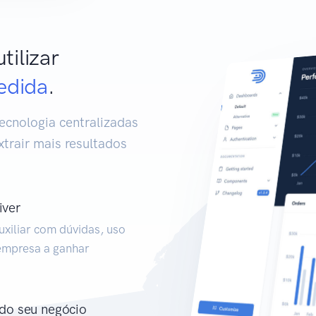
tilizar
edida
.
ecnologia centralizadas
trair mais resultados
iver
xiliar com dúvidas, uso
 empresa a ganhar
 do seu negócio