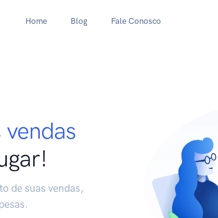
Home
Blog
Fale Conosco
s
vendas
ugar!
o de suas vendas,
pesas.