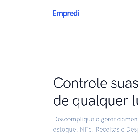
Controle sua
de qualquer l
Descomplique o gerenciament
estoque, NFe, Receitas e Des