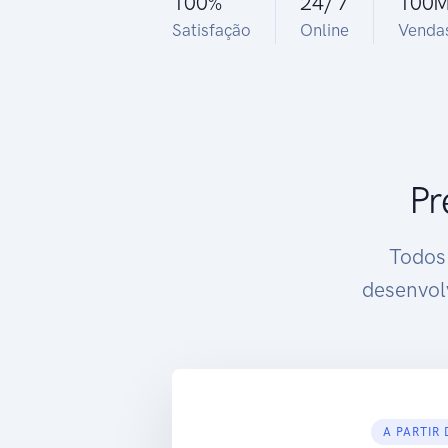
100
%
24
/
7
100
M
Satisfação
Online
Venda
Pr
Todos 
desenvol
A PARTIR 